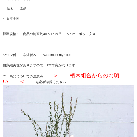
低木
常緑
日本全国
標準規格： 商品の樹高約40-50ｃｍ位 15ｃｍ ポット入り
ツツジ科 常緑低木 Vaccinium myrtillus
自家結実性がありますので、1本で実がなります
＞ 植木組合からのお願
※ 商品についての注意点
い ＜
を必ず確認ください