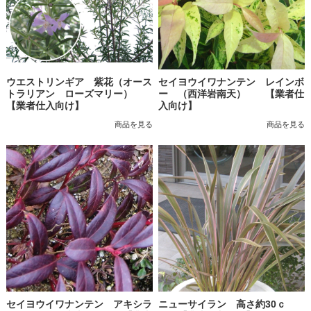
ウエストリンギア 紫花（オース
セイヨウイワナンテン レインボ
トラリアン ローズマリー）
ー （西洋岩南天） 【業者仕
【業者仕入向け】
入向け】
商品を見る
商品を見る
セイヨウイワナンテン アキシラ
ニューサイラン 高さ約30ｃ