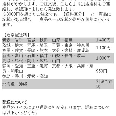
送料がかかります。ご注文後、こちらより別途送料をご連
絡し、承認頂けましたら発送致します。
※8000円を超えたご注文でも、【送料区分】 と 商品に
記載がある場合、 商品ページ記載の送料が個別にかかり
ます。
【通常配送料】
青森・岩手・宮城・秋田・山形・福島
1,400円
茨城・栃木・群馬・埼玉・千葉・東京・神奈川
1,100円
福岡・佐賀・長崎・熊本・大分・宮崎・鹿児島
新潟・富山・石川・福井・山梨・長野・岐阜
1,000円
鳥取・島根・岡山・広島・山口
静岡・愛知・三重・滋賀・京都・大阪・兵庫・奈
良・和歌山
950円
徳島・香川・愛媛・高知
別途ご連
北海道・沖縄
絡
配送について
商品のサイズにより運送会社が変わります。詳細について
は以下からどうぞ。