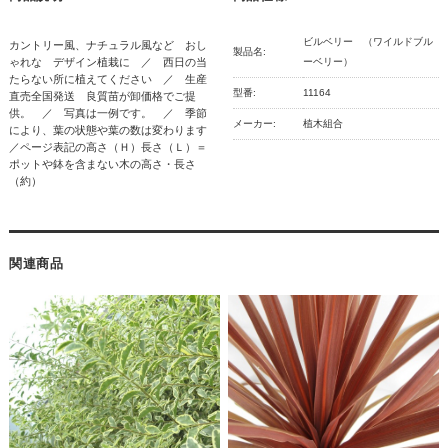
ビルベリー （ワイルドブル
カントリー風、ナチュラル風など おし
製品名:
ゃれな デザイン植栽に ／ 西日の当
ーベリー）
たらない所に植えてください ／ 生産
型番:
11164
直売全国発送 良質苗が卸価格でご提
供。 ／ 写真は一例です。 ／ 季節
メーカー:
植木組合
により、葉の状態や葉の数は変わります
／ページ表記の高さ（Ｈ）長さ（Ｌ）＝
ポットや鉢を含まない木の高さ・長さ
（約）
関連商品