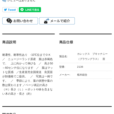
レビューはありません
商品説明
商品仕様
カレックス ブキャナニー
耐暑性、耐寒性あり -10℃位までＯＫ
製品名:
／ ニュージーランド原産 葉は赤褐色
（ブラウングラス） 苗
で、 上に向かって伸びる ／ 高さ50
型番:
2136
～60センチ位になります ／ 葉はマッ
トな質感 ／生産直売全国発送 良質苗
メーカー:
植木組合
が卸価格でご提供。 ／ 写真は一例で
す。 ／ 季節により、葉の状態や葉の
数は変わります ／ページ表記の高さ
（Ｈ）長さ（Ｌ）＝ポットや鉢を含まな
い木の高さ・長さ（約）