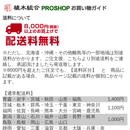
送料について
※ただし、北海道・沖縄・その他離島等の一部地域は別途
送料がかかります。ご注文後、こちらより別途送料をご連
絡し、承認頂けましたら発送致します。
※8000円を超えたご注文でも、【送料区分】 と 商品に
記載がある場合、 商品ページ記載の送料が個別にかかり
ます。
【通常配送料】
青森・岩手・宮城・秋田・山形・福島
1,400円
茨城・栃木・群馬・埼玉・千葉・東京・神奈川
1,100円
福岡・佐賀・長崎・熊本・大分・宮崎・鹿児島
新潟・富山・石川・福井・山梨・長野・岐阜
1,000円
鳥取・島根・岡山・広島・山口
静岡・愛知・三重・滋賀・京都・大阪・兵庫・奈