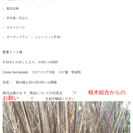
東北以南
半日陰～日なた
カラーリーフ
ガーデンプラン
トレンド（１平米）
数量１＝１個
9-10.5ｃｍポット入り、Ｈ20ｃｍ内外
Carex buchananii カヤツリグサ科 スゲ属 常緑性
目安： 苗の植え付け20-30ｃｍ間隔
＞ 植木組合からの
西日は避ける
※ 商品についての注意点
お願い ＜
を必ず確認ください