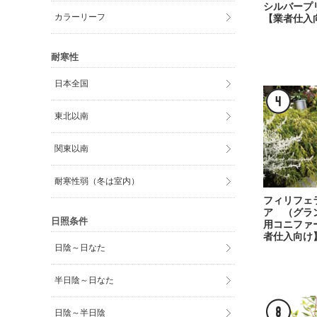
シルバー
カラーリーフ
【業者仕入
耐寒性
日本全国
東北以南
関東以南
耐寒性弱（冬は室内）
フィリフェ
ア （グラ
日照条件
用コニファ
者仕入向け
日陰～日なた
半日陰～日なた
日陰～半日陰