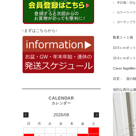
半日陰～日な
カラーリーフ
ガーデンプラ
↑まずはこちらから↑
数量１＝１個
10.5ｃｍポッ
15.0ｃｍポッ
Carex flag
目安： 苗の植
強烈な西日は
2026/08
日
月
火
水
木
金
土
1