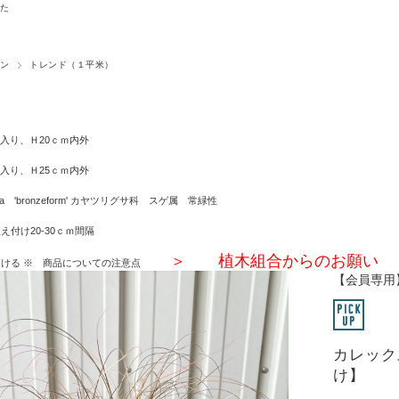
た
ン
トレンド（１平米）
ト入り、Ｈ20ｃｍ内外
ト入り、Ｈ25ｃｍ内外
ellifera 'bronzeform' カヤツリグサ科 スゲ属 常緑性
え付け20-30ｃｍ間隔
＞ 植木組合からのお願
避ける
※ 商品についての注意点
【会員専用
カレッ
け】