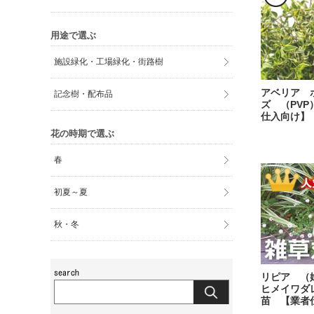
用途で選ぶ
施設緑化・工場緑化・街路樹
アベリア 
記念樹・配布品
ズ （PVP
仕入向け】
花の時期で選ぶ
春
初夏～夏
秋・冬
リピア 
ヒメイワ
苗 【業者