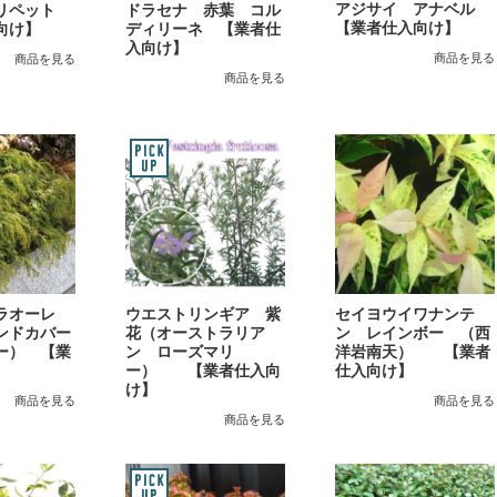
アジサイ アナベル
プリペット
ドラセナ 赤葉 コル
【業者仕入向け】
向け】
ディリーネ 【業者仕
入向け】
商品を見る
商品を見る
商品を見る
ラオーレ
ウエストリンギア 紫
セイヨウイワナンテ
ンドカバー
花（オーストラリア
ン レインボー （西
ー） 【業
ン ローズマリ
洋岩南天） 【業者
】
ー） 【業者仕入向
仕入向け】
け】
商品を見る
商品を見る
商品を見る