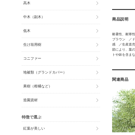
高木
中木（副木）
商品説明
低木
耐暑性、耐寒性
ブラウン ／ド
生け垣用樹
感 ／生産直
節により、葉の
トや鉢を含ま
コニファー
地被類（グランドカバー）
関連商品
果樹（柑橘など）
造園資材
特徴で選ぶ
紅葉が美しい