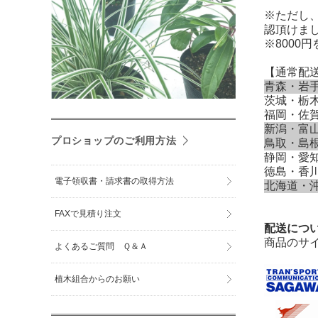
※ただし
認頂けま
※800
【通常配
青森・岩
茨城・栃
福岡・佐
新潟・富
プロショップのご利用方法
鳥取・島
静岡・愛
徳島・香
電子領収書・請求書の取得方法
北海道・
FAXで見積り注文
配送につ
商品のサ
よくあるご質問 Ｑ＆Ａ
植木組合からのお願い