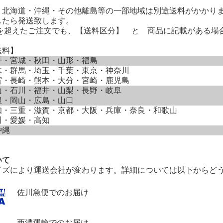
、北海道・沖縄・その他離島等の一部地域は別途送料がかかり
したら発送致します。
0円を超えたご注文でも、【送料区分】 と 商品に記載がある
送料】
手・宮城・秋田・山形・福島
木・群馬・埼玉・千葉・東京・神奈川
賀・長崎・熊本・大分・宮崎・鹿児島
山・石川・福井・山梨・長野・岐阜
根・岡山・広島・山口
知・三重・滋賀・京都・大阪・兵庫・奈良・和歌山
川・愛媛・高知
沖縄
いて
イズにより運送会社が変わります。詳細については以下からど
佐川急便でのお届け
西濃運輸でのお届け