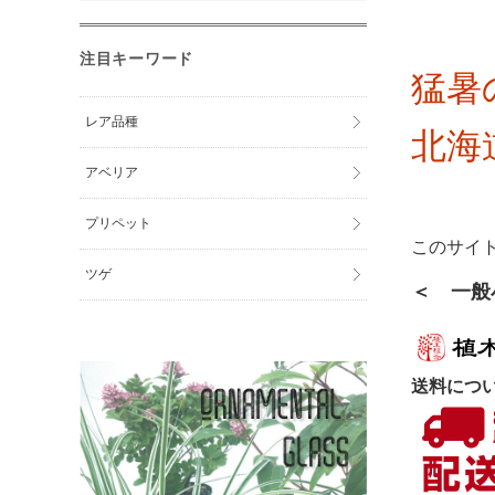
注目キーワード
猛暑
レア品種
北海
アベリア
プリペット
このサイ
ツゲ
＜ 一般
送料につ