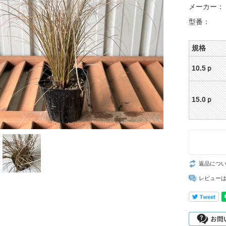
メーカー：
型番：
規格
10.5ｐ
15.0ｐ
返品につ
レビュー