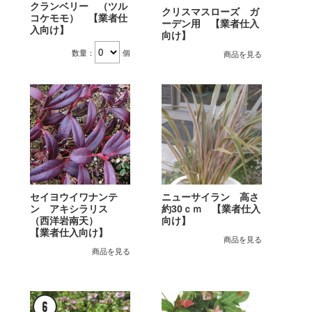
クランベリー （ツル
クリスマスローズ ガ
コケモモ） 【業者仕
ーデン用 【業者仕入
入向け】
向け】
数量：
個
商品を見る
セイヨウイワナンテ
ニューサイラン 高さ
ン アキシラリス
約30ｃｍ 【業者仕入
（西洋岩南天）
向け】
【業者仕入向け】
商品を見る
商品を見る