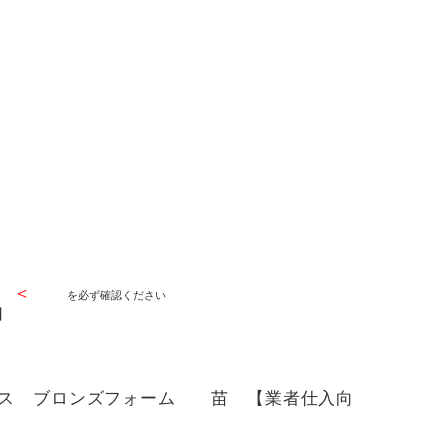
い ＜
を必ず確認ください
】
クス ブロンズフォーム 苗 【業者仕入向