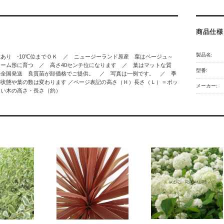
商品仕様
製品名:
あり -10℃位までＯＫ ／ ニュージーランド原産 葉はベージュ～
ーム形に育つ ／ 高さ40センチ位になります ／ 葉はマットな質
型番:
売全国発送 良質苗が卸価格でご提供。 ／ 写真は一例です。 ／ 季
状態や葉の数は変わります ／ページ表記の高さ（Ｈ）長さ（Ｌ）＝ポッ
メーカー:
ない木の高さ・長さ（約）