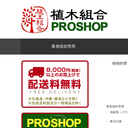
業者様卸専用
植物卸業
業者様卸専用
地被類（グラ
東北以南