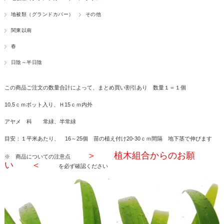
地被類（グランドカバー）
その他
関東以南
春
日陰～半日陰
この商品ご注文の数量合計によって、まとめ買い割引あり 数量１＝１個
10.5ｃｍポット入り、Ｈ15ｃｍ内外
アヤメ 科 常緑、半常緑
目安：１平米あたり、 16～25個 苗の植え付け20-30ｃｍ間隔 地下茎で伸びます
＞ 植木組合からのお願
※ 商品についての注意点
い ＜
を必ず確認ください