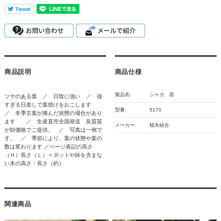
商品説明
商品仕様
製品名:
シャガ 苗
ツヤのある葉 ／ 日陰に強い ／ 強
すぎる日差しで葉焼けをおこします
型番:
5170
／ 冬季古葉が痛んだ状態の場合があり
ます ／ 生産直売全国発送 良質苗
メーカー:
植木組合
が卸価格でご提供。 ／ 写真は一例で
す。 ／ 季節により、葉の状態や葉の
数は変わります ／ページ表記の高さ
（Ｈ）長さ（Ｌ）＝ポットや鉢を含まな
い木の高さ・長さ（約）
関連商品