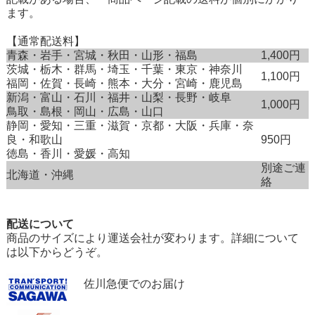
ます。
【通常配送料】
青森・岩手・宮城・秋田・山形・福島
1,400円
茨城・栃木・群馬・埼玉・千葉・東京・神奈川
1,100円
福岡・佐賀・長崎・熊本・大分・宮崎・鹿児島
新潟・富山・石川・福井・山梨・長野・岐阜
1,000円
鳥取・島根・岡山・広島・山口
静岡・愛知・三重・滋賀・京都・大阪・兵庫・奈
良・和歌山
950円
徳島・香川・愛媛・高知
別途ご連
北海道・沖縄
絡
配送について
商品のサイズにより運送会社が変わります。詳細について
は以下からどうぞ。
佐川急便でのお届け