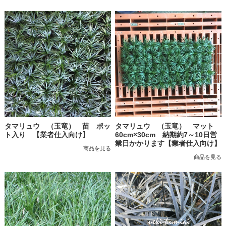
タマリュウ （玉竜） 苗 ポッ
タマリュウ （玉竜） マット
ト入り 【業者仕入向け】
60cm×30cm 納期約7～10日営
業日かかります【業者仕入向け】
商品を見る
商品を見る