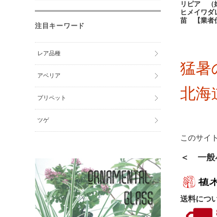
リピア 
ヒメイワ
苗 【業者
注目キーワード
レア品種
猛暑
アベリア
北海
プリペット
ツゲ
このサイ
＜ 一般
送料につ