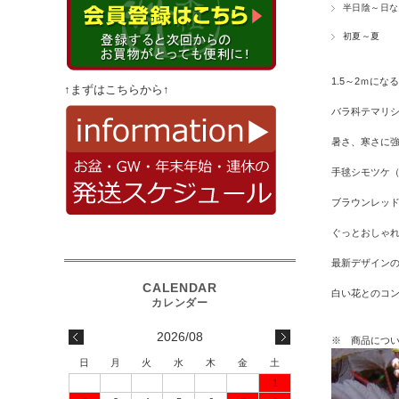
半日陰～日な
初夏～夏
1.5～2ｍになる シュ
↑まずはこちらから↑
バラ科テマリ
暑さ、寒さに強
手毬シモツケ
ブラウンレッ
ぐっとおしゃ
最新デザイン
白い花とのコ
2026/08
※ 商品に
日
月
火
水
木
金
土
1