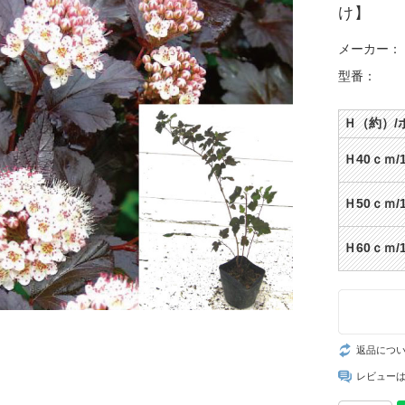
け】
メーカー：
型番：
Ｈ（約）/
Ｈ40ｃｍ/
Ｈ50ｃｍ/
Ｈ60ｃｍ/
返品につ
レビュー