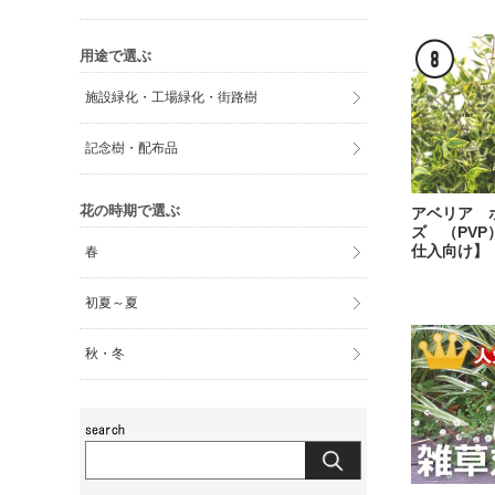
用途で選ぶ
施設緑化・工場緑化・街路樹
記念樹・配布品
花の時期で選ぶ
アベリア 
ズ （PVP
仕入向け】
春
初夏～夏
秋・冬