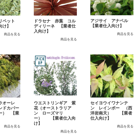
アジサイ アナベル
プリペット
ドラセナ 赤葉 コル
【業者仕入向け】
向け】
ディリーネ 【業者仕
入向け】
商品を見る
商品を見る
商品を見る
ラオーレ
ウエストリンギア 紫
セイヨウイワナンテ
ンドカバー
花（オーストラリア
ン レインボー （西
ー） 【業
ン ローズマリ
洋岩南天） 【業者
】
ー） 【業者仕入向
仕入向け】
け】
商品を見る
商品を見る
商品を見る