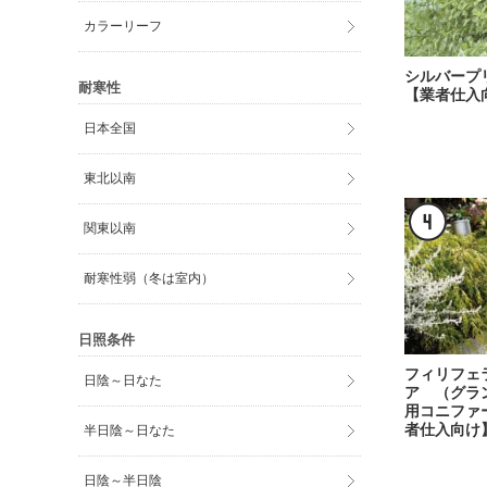
カラーリーフ
シルバー
耐寒性
【業者仕入
日本全国
東北以南
関東以南
耐寒性弱（冬は室内）
日照条件
フィリフェ
日陰～日なた
ア （グラ
用コニファ
者仕入向け
半日陰～日なた
日陰～半日陰