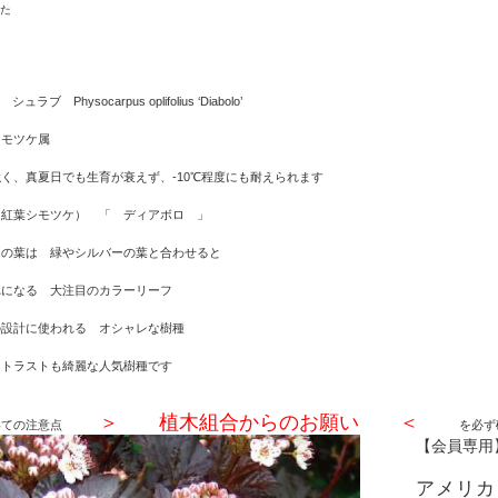
た
ラブ Physocarpus oplifolius ‘Diabolo’
シモツケ属
く、真夏日でも生育が衰えず、‐10℃程度にも耐えられます
（紅葉シモツケ） 「 ディアボロ 」
ドの葉は 緑やシルバーの葉と合わせると
れになる 大注目のカラーリーフ
の設計に使われる オシャレな樹種
ントラストも綺麗な人気樹種です
＞ 植木組合からのお願い ＜
ついての注意点
を必ず
【会員専用
アメリカ