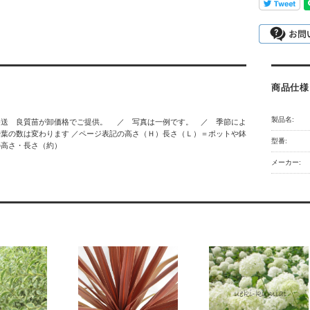
商品仕様
製品名:
発送 良質苗が卸価格でご提供。 ／ 写真は一例です。 ／ 季節によ
葉の数は変わります ／ページ表記の高さ（Ｈ）長さ（Ｌ）＝ポットや鉢
型番:
の高さ・長さ（約）
メーカー: