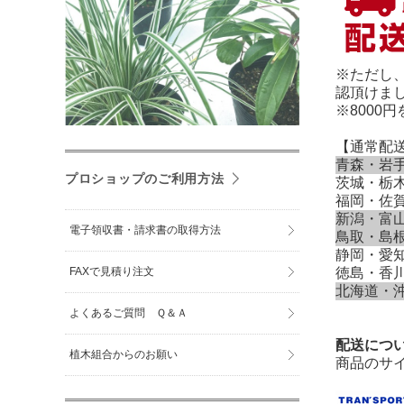
※ただし
認頂けま
※800
【通常配
青森・岩
プロショップのご利用方法
茨城・栃
福岡・佐
新潟・富
電子領収書・請求書の取得方法
鳥取・島
静岡・愛
FAXで見積り注文
徳島・香
北海道・
よくあるご質問 Ｑ＆Ａ
配送につ
植木組合からのお願い
商品のサ