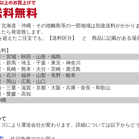
、北海道・沖縄・その他離島等の一部地域は別途送料がかかり
したら発送致します。
0円を超えたご注文でも、【送料区分】 と 商品に記載がある
送料】
手・宮城・秋田・山形・福島
木・群馬・埼玉・千葉・東京・神奈川
賀・長崎・熊本・大分・宮崎・鹿児島
山・石川・福井・山梨・長野・岐阜
根・岡山・広島・山口
知・三重・滋賀・京都・大阪・兵庫・奈良・和歌山
川・愛媛・高知
沖縄
いて
イズにより運送会社が変わります。詳細については以下からど
佐川急便でのお届け