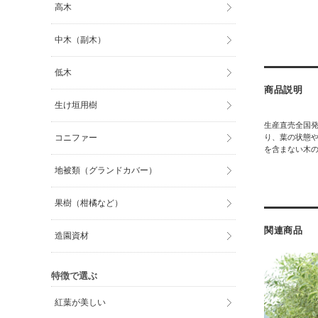
高木
中木（副木）
低木
商品説明
生け垣用樹
生産直売全国
コニファー
り、葉の状態や
を含まない木
地被類（グランドカバー）
果樹（柑橘など）
関連商品
造園資材
特徴で選ぶ
紅葉が美しい