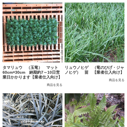
タマリュウ （玉竜） マット
リュウノヒゲ （竜のひげ・ジャ
60cm×30cm 納期約7～10日営
ノヒゲ） 苗 【業者仕入向け】
業日かかります【業者仕入向け】
商品を見る
商品を見る