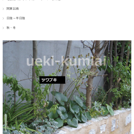
関東以南
日陰～半日陰
秋・冬