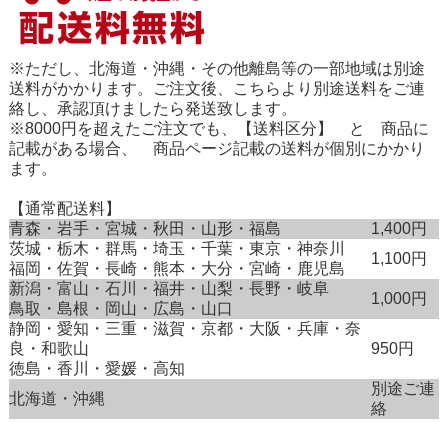
※ただし、北海道・沖縄・その他離島等の一部地域は別途
送料がかかります。ご注文後、こちらより別途送料をご連
絡し、承認頂けましたら発送致します。
※8000円を超えたご注文でも、【送料区分】 と 商品に
記載がある場合、 商品ページ記載の送料が個別にかかり
ます。
【通常配送料】
青森・岩手・宮城・秋田・山形・福島
1,400円
茨城・栃木・群馬・埼玉・千葉・東京・神奈川
1,100円
福岡・佐賀・長崎・熊本・大分・宮崎・鹿児島
新潟・富山・石川・福井・山梨・長野・岐阜
1,000円
鳥取・島根・岡山・広島・山口
静岡・愛知・三重・滋賀・京都・大阪・兵庫・奈
良・和歌山
950円
徳島・香川・愛媛・高知
別途ご連
北海道・沖縄
絡