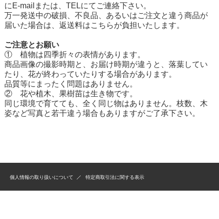
にE-mailまたは、TELにてご連絡下さい。
万一発送中の破損、不良品、あるいはご注文と違う商品が
届いた場合は、返送料はこちらが負担いたします。
ご注意とお願い
① 植物は四季折々の表情があります。
商品画像の撮影時期と、お届け時期が違うと、落葉してい
たり、花が終わっていたりする場合があります。
品質等にまったく問題はありません。
② 花や植木、果樹苗は生き物です。
同じ環境で育てても、全く同じ物はありません。枝数、木
姿など写真と若干違う場合もありますがご了承下さい。
個人情報の取り扱いについて
特定商取引法に関する表示
Copyright (C) 2008 （農）桃山町植木組合 All Rights Reserved.【掲載の記事・写
真・イラストなどの無断複写・転載等を禁じます。】