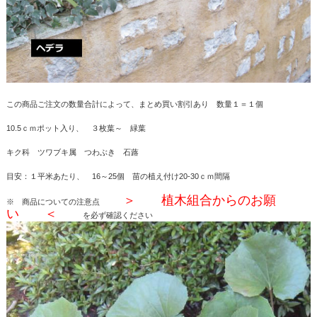
この商品ご注文の数量合計によって、まとめ買い割引あり 数量１＝１個
10.5ｃｍポット入り、 ３枚葉～ 緑葉
キク科 ツワブキ属 つわぶき 石蕗
目安：１平米あたり、 16～25個 苗の植え付け20-30ｃｍ間隔
＞ 植木組合からのお願
※ 商品についての注意点
い ＜
を必ず確認ください