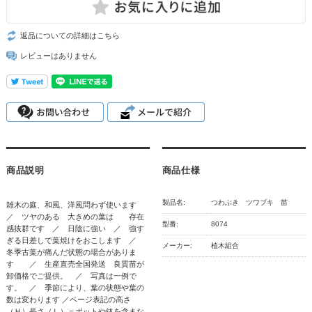
返品についての詳細はこちら
レビューはありません
商品説明
商品仕様
製品名:
つわぶき ツワブキ 苗
雑木の庭、和風、洋風問わず使います
／ ツヤのある 大きめの葉は 存在
型番:
8074
感抜群です ／ 日陰に強い ／ 強す
ぎる日差しで葉焼けをおこします ／
メーカー:
植木組合
冬季古葉が痛んだ状態の場合がありま
す ／ 生産直売全国発送 良質苗が
卸価格でご提供。 ／ 写真は一例で
す。 ／ 季節により、葉の状態や葉の
数は変わります ／ページ表記の高さ
（Ｈ）長さ（Ｌ）＝ポットや鉢を含まな